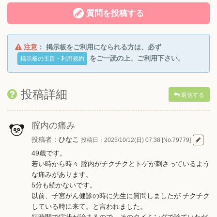
質問を投稿する
注意
： 掲示板をご利用になられる方は、必ず
をご一読の上、ご利用下さい。
掲示板の主旨・利用規約
投稿詳細
返信する
腟内の痛み
投稿者：
ひなこ
投稿日：2025/10/12(日) 07:38 [No.79779]
49歳です。
若い時から時々 腟内がチクチクとトゲが刺さっているよう
な痛みがあります。
5分も続かないです。
以前、子宮がん健診の時に先生に質問しましたが チクチク
している時に来て。と言われました。