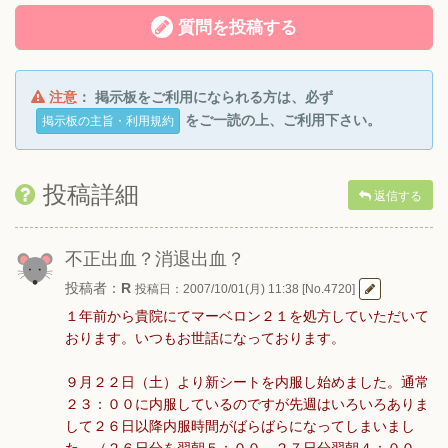
質問を投稿する
注意
： 掲示板をご利用になられる方は、必ず
をご一読の上、ご利用下さい。
掲示板の主旨・利用規約
投稿詳細
返信する
不正出血？消退出血？
投稿者：
R
投稿日：2007/10/01(月) 11:38 [No.4720]
１年前から貴院にてマーベロン２１を処方していただいて
おります。いつもお世話になっております。
９月２２日（土）より新シートを内服し始めました。通常
２３：００に内服しているのですが先週はいろいろありま
して２６日以降内服時間がばらばらになってしまいまし