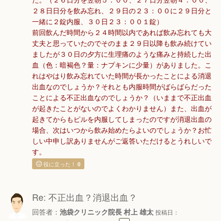
た。（２６日分を翌朝５：００、２７日分翌朝４：００、
２８日日分を飲み忘れ、２９日の２３：００に２９日分と
一緒に２錠内服、３０日２３：００１錠）
前回飲んだ時間から２４時間以内であれば飲み忘れても大
丈夫と思っていたのでそのまま２９日以降も飲み続けてい
ましたが３０日の夕方に生理痛のような痛みと持続した出
血（色：暗褐色？量：ナプキンに少量）がありました。こ
れはやはり飲み忘れていた時間が長かったことによる消退
出血なのでしょうか？それとも内服時間がばらばらだった
ことによる不正出血なのでしょうか？（いままで不正出血
が起きたことがないのでよくわかりません）また、出血が
起きてからもピルを内服してしまったのですが消退出血の
場合、次はいつから飲み始めたらよいのでしょうか？お忙
しい中申し訳ありませんがご返答いただけるとうれしいで
す。
役に立った！
0
Re: 不正出血？消退出血？
回答者：
池袋クリニック院長 村上 雄太
投稿日：