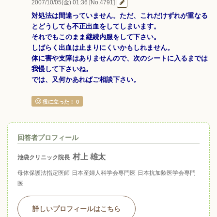
2007/10/05(金) 01:36 [No.4791]
対処法は間違っていません。ただ、これだけずれが重なる
とどうしても不正出血をしてしまいます。
それでもこのまま継続内服をして下さい。
しばらく出血は止まりにくいかもしれません。
体に害や支障はありませんので、次のシートに入るまでは
我慢して下さいね。
では、又何かあればご相談下さい。
役に立った！
0
回答者プロフィール
村上 雄太
池袋クリニック院長
母体保護法指定医師
日本産婦人科学会専門医
日本抗加齢医学会専門
医
詳しいプロフィールはこちら