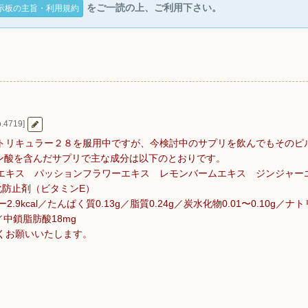
をご一読の上、ご利用下さい。
示板の主旨・利用規約
.4719]
トリキュラー２８を服用中ですが、今検討中のサプリを飲んでもそのピ
レン酸を含んだサプリで主な成分は以下のとおりです。
エキス パッションフラワーエキス レモンバームエキス ジンジャー
化防止剤（ビタミンE）
kcal／たんぱく質0.13g／脂質0.24g／炭水化物0.01〜0.10g／ナトリ
g／中鎖脂肪酸18mg
くお願いいたします。