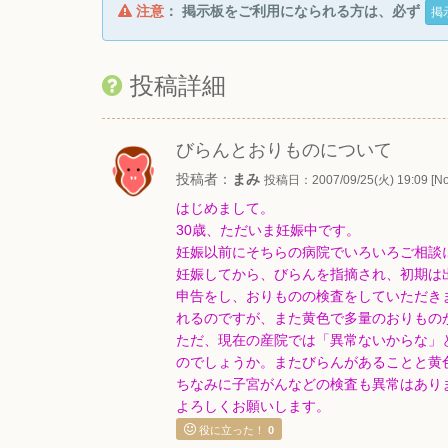
注意
： 掲示板をご利用になられる方は、必ず
掲
投稿詳細
びらんとおりものについて
投稿者：
まみ
投稿日：2007/09/25(火) 19:09 [No
はじめまして。
30歳、ただいま妊娠中です。
妊娠以前にそちらの病院でいろいろご相談
妊娠してから、びらんを指摘され、初期は
申告をし、おりものの検査をしていただき
れるのですが、また黄色で多量のおりもの
ただ、現在の産院では「異常ないからな」
のでしょうか。またびらんがあることと黄
ちなみに子宮がんなどの検査も異常はあり
よろしくお願いします。
役に立った！
0